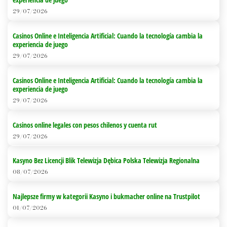
29/07/2026
Casinos Online e Inteligencia Artificial: Cuando la tecnología cambia la
experiencia de juego
29/07/2026
Casinos Online e Inteligencia Artificial: Cuando la tecnología cambia la
experiencia de juego
29/07/2026
Casinos online legales con pesos chilenos y cuenta rut
29/07/2026
Kasyno Bez Licencji Blik Telewizja Dębica Polska Telewizja Regionalna
08/07/2026
Najlepsze firmy w kategorii Kasyno i bukmacher online na Trustpilot
01/07/2026