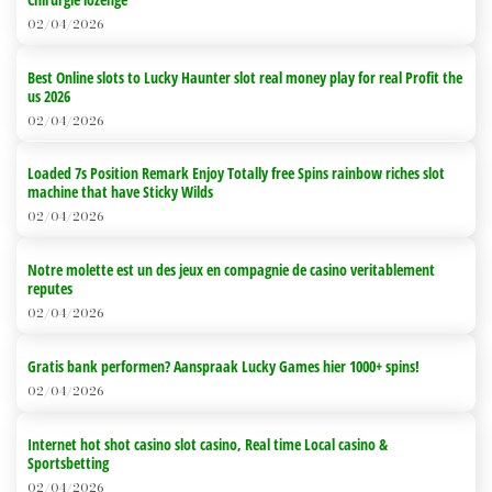
02/04/2026
Best Online slots to Lucky Haunter slot real money play for real Profit the
us 2026
02/04/2026
Loaded 7s Position Remark Enjoy Totally free Spins rainbow riches slot
machine that have Sticky Wilds
02/04/2026
Notre molette est un des jeux en compagnie de casino veritablement
reputes
02/04/2026
Gratis bank performen? Aanspraak Lucky Games hier 1000+ spins!
02/04/2026
Internet hot shot casino slot casino, Real time Local casino &
Sportsbetting
02/04/2026