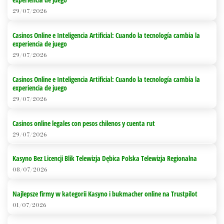
29/07/2026
Casinos Online e Inteligencia Artificial: Cuando la tecnología cambia la
experiencia de juego
29/07/2026
Casinos Online e Inteligencia Artificial: Cuando la tecnología cambia la
experiencia de juego
29/07/2026
Casinos online legales con pesos chilenos y cuenta rut
29/07/2026
Kasyno Bez Licencji Blik Telewizja Dębica Polska Telewizja Regionalna
08/07/2026
Najlepsze firmy w kategorii Kasyno i bukmacher online na Trustpilot
01/07/2026